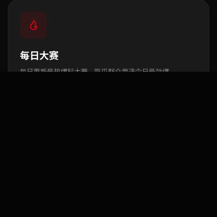
每日大赛
每日更新最热爆料大赛，吃瓜群众票选今日最劲爆
890
条爆料
实时追踪 · 热门黑料视频
全网首发，持续更新，吃瓜群众不可错过
查看更多